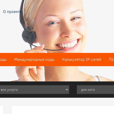
О проекте
Пр
оды
Международные коды
Калькулятор IP-сетей