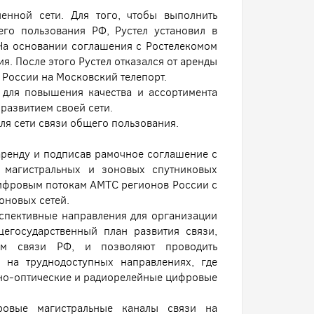
ленной сети. Для того, чтобы выполнить
го пользования РФ, Рустел установил в
 На основании соглашения с Ростелекомом
я. После этого Рустел отказался от аренды
х России на Московский телепорт.
 для повышения качества и ассортимента
 развитием своей сети.
ля сети связи общего пользования.
аренду и подписав рамочное соглашение с
ю магистральных и зоновых спутниковых
цифровым потокам АМТС регионов России с
оновых сетей.
спективные направления для организации
щегосударственный план развития связи,
ом связи РФ, и позволяют проводить
 на труднодоступных направлениях, где
но-оптические и радиорелейные цифровые
ровые магистральные каналы связи на