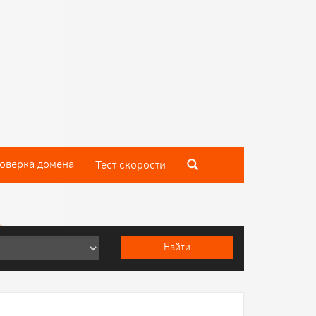
оверка домена
Тест скороcти