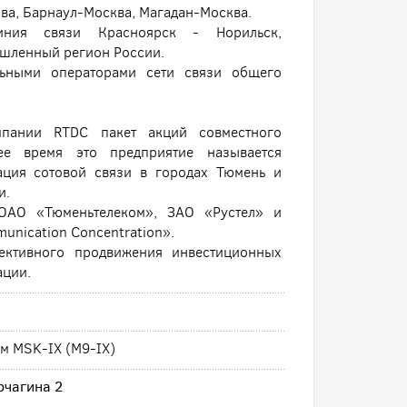
ва, Барнаул-Москва, Магадан-Москва.
иния связи Красноярск - Норильск,
ышленный регион России.
льными операторами сети связи общего
пании RTDC пакет акций совместного
ее время это предприятие называется
ация сотовой связи в городах Тюмень и
и.
ОАО «Тюменьтелеком», ЗАО «Рустел» и
unication Concentration».
фективного продвижения инвестиционных
ации.
ом MSK-IX (M9-IX)
рчагина 2