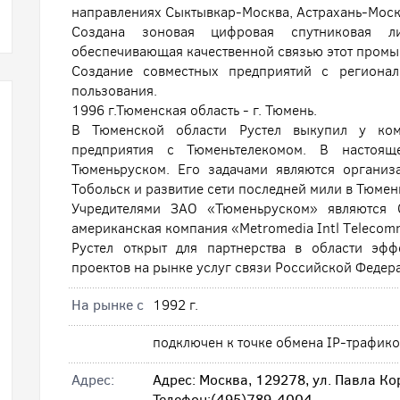
направлениях Сыктывкар-Москва, Астрахань-Моск
Создана зоновая цифровая спутниковая л
обеспечивающая качественной связью этот пром
Создание совместных предприятий с региона
пользования.
1996 г.Тюменская область - г. Тюмень.
В Тюменской области Рустел выкупил у ком
предприятия с Тюменьтелекомом. В настоящ
Тюменьруском. Его задачами являются организ
Тобольск и развитие сети последней мили в Тюмен
Учредителями ЗАО «Тюменьруском» являются 
американская компания «Metromedia Intl Тelecomm
Рустел открыт для партнерства в области эф
проектов на рынке услуг связи Российской Федер
На рынке с
1992 г.
подключен к точке обмена IP-трафик
Адрес:
Адрес: Москва, 129278, ул. Павла Ко
Телефон:(495)789-4004