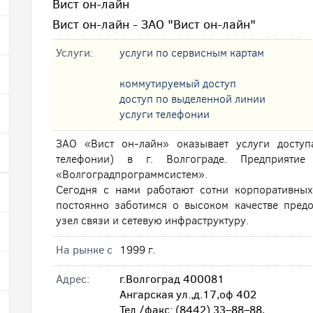
Вист он-лайн
Вист он-лайн - ЗАО "Вист он-лайн"
Услуги:
услуги по сервисным картам
коммутируемый доступ
доступ по выделенной линии
услуги телефонии
ЗАО «Вист он-лайн» оказывает услуги доступ
телефонии) в г. Волгограде. Предприяти
«Волгоградпрограммсистем».
Сегодня с нами работают сотни корпоративны
постоянно заботимся о высоком качестве предо
узел связи и сетевую инфраструктуру.
На рынке с
1999 г.
Адрес:
г.Волгоград 400081
Ангарская ул.,д.17,оф 402
Тел./факс: (8442) 33–88–88,