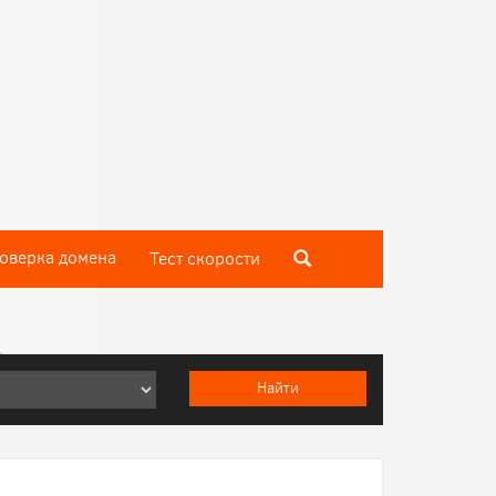
оверка домена
Тест скороcти