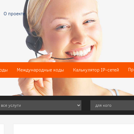
О проекте
Пр
оды
Международные коды
Калькулятор IP-сетей