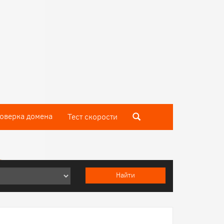
оверка домена
Тест скороcти