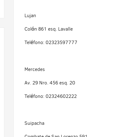
Lujan
Colón 861 esq. Lavalle
Teléfono: 02323597777
Mercedes
Av. 29 Nro. 456 esq. 20
Teléfono: 02324602222
Suipacha
Combate de San Lorenzo 591