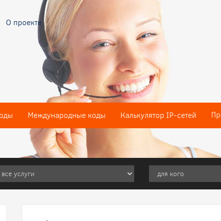
О проекте
Пр
оды
Международные коды
Калькулятор IP-сетей