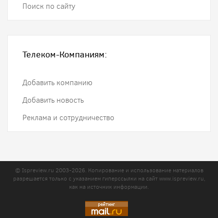
Поиск по сайту
Телеком-Компаниям:
Добавить компанию
Добавить новость
Реклама и сотрудничество
© Ispreview.ru 2003-2026. Копирование и использование материалов
разрешается только с указанием гиперссылки на сайт
www.ispreview.ru
,
как на источник информации.