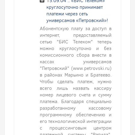
15.09.04 :: «БИС Телеком»
круглосуточно принимает
платежи через сеть
универсамов «Петровский»!
Абонентскую плату за доступ в
интернет, предоставляемый
сетью "БИС Телеком" теперь
можно круглосуточно и без
комиссионного сбора внести в
кассах универсамов
"Петровский" (www.petrovski.ru)
в районах Марьино и Братеево.
Чтобы сделать платеж, нужно
всего лишь назвать кассиру
номер лицевого счета и сумму
платежа. Благодаря специально
разработанному кассовому
программному обеспечению и
его технологической интеграции
с процессинговым центром
платежной системы "Рапида",