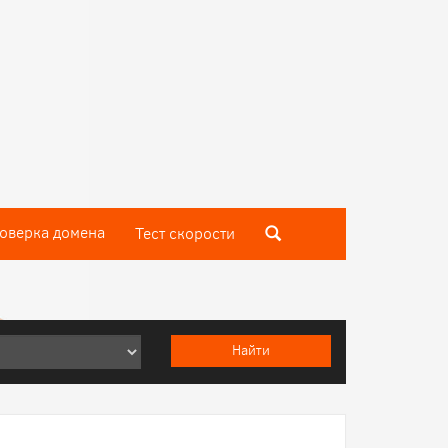
оверка домена
Тест скороcти