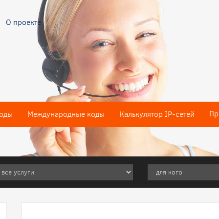
О проекте
Пр
оды
Международные коды
Калькулятор IP-сетей