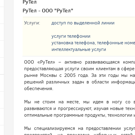
РуТел
РуТел - ООО "РуТел"
Услуги:
доступ по выделенной линии
услуги телефонии
установка телефона, телефонные ном
интеллектуальные услуги
ООО «РуТел» – активно развивающаяся компа
предоставляющая услуги своим клиентам в сфере
рынке Москвы с 2005 года. За эти годы мы на
решений различных задач в области информац
обеспечения.
Мы не стоим на месте, мы идем в ногу со в
развиваются и прогрессируют, изучая новые техн
оптимальные программные продукты, технологии 
Мы специализируемся на предоставлении услу
предприятий, на прокладке кабельных сетей