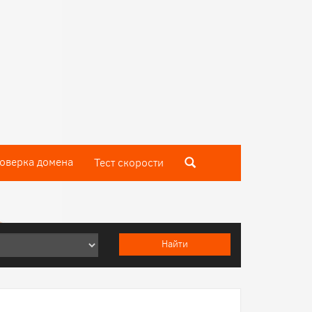
оверка домена
Тест скороcти