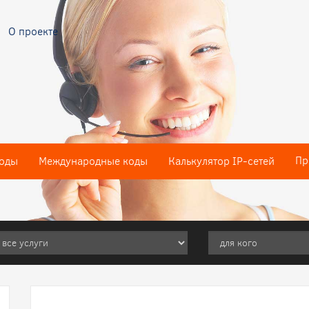
О проекте
Пр
оды
Международные коды
Калькулятор IP-сетей