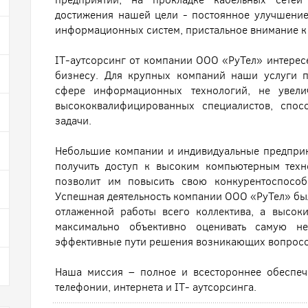
достижения нашей цели - постоянное улучшени
информационных систем, пристальное внимание к
IT-аутсорсинг от компании ООО «РуТел» интересе
бизнесу. Для крупных компаний наши услуги п
сфере информационных технологий, не увели
высококвалифицированных специалистов, спо
задачи.
Небольшие компании и индивидуальные предприн
получить доступ к высоким компьютерным техн
позволит им повысить свою конкурентоспособ
Успешная деятельность компании ООО «РуТел» был
отлаженной работы всего коллектива, а высок
максимально объективно оценивать самую н
эффективные пути решения возникающих вопросо
Наша миссия – полное и всестороннее обеспеч
телефонии, интернета и IT- аутсорсинга.