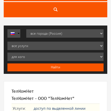
ТелКомНет
ТелКомНет - ООО "ТелКомНет"
Услуги:
доступ по выделенной линии