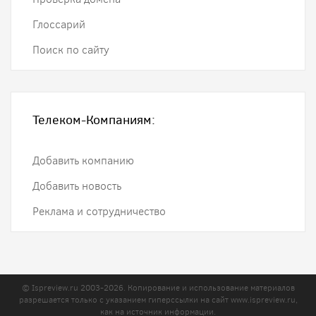
Глоссарий
Поиск по сайту
Телеком-Компаниям:
Добавить компанию
Добавить новость
Реклама и сотрудничество
© Ispreview.ru 2003-2026. Копирование и использование материалов
разрешается только с указанием гиперссылки на сайт
www.ispreview.ru
,
как на источник информации.