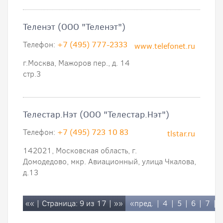
Теленэт (ООО "Теленэт")
Телефон:
+7 (495) 777-2333
www.telefonet.ru
г.Москва, Мажоров пер., д. 14
стр.3
Телестар.Нэт (ООО "Телестар.Нэт")
Телефон:
+7 (495) 723 10 83
tlstar.ru
142021, Московская область, г.
Домодедово, мкр. Авиационный, улица Чкалова,
д.13
««
| Страница: 9 из 17 |
»»
«пред.
|
4
|
5
|
6
|
7
|