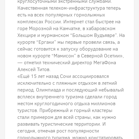
круглосуточными экстренными службами.
Качественная телеком-инфраструктура теперь
есть на всех популярных горнолыжных
комплексах России. Интернет стал быстрее на
горе Морозной на Камчатке, в хабаровском
Хехцире и мурманском “Большом Вудъявре”. На
курорте “Ергаки” мы первые провели связь, а
сейчас готовится к запуску оборудование на
новом курорте “Мамисон” в Северной Осетии»,
— отметил технический директор МегаФона
Алексей Титов.
«Ещё 15 лет назад Сочи ассоциировался
исключительно с пляжным отдыхом в летний
период. Олимпиада и последующий небывалый
всплеск внутреннего туризма сделали город
местом круглогодичного отдыха миллионов
туристов. Прибрежный и горный кластеры
стали примером для всей страны, как нужно
развивать туристические территории. И
сегодня, отмечая рост популярности
горнолыжного туризма, можно констатировать,