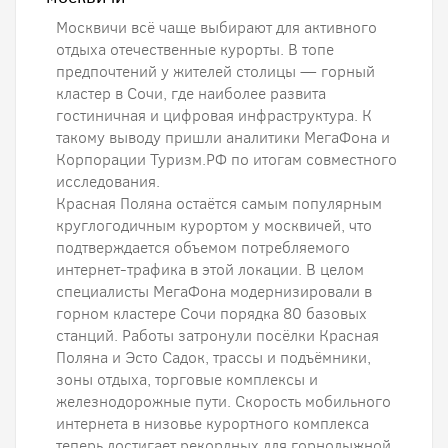
Москвичи всё чаще выбирают для активного
отдыха отечественные курорты. В топе
предпочтений у жителей столицы — горный
кластер в Сочи, где наиболее развита
гостиничная и цифровая инфраструктура. К
такому выводу пришли аналитики МегаФона и
Корпорации Туризм.РФ по итогам совместного
исследования.
Красная Поляна остаётся самым популярным
круглогодичным курортом у москвичей, что
подтверждается объемом потребляемого
интернет-трафика в этой локации. В целом
специалисты МегаФона модернизировали в
горном кластере Сочи порядка 80 базовых
станций. Работы затронули посёлки Красная
Поляна и Эсто Садок, трассы и подъёмники,
зоны отдыха, торговые комплексы и
железнодорожные пути. Скорость мобильного
интернета в низовье курортного комплекса
теперь достигает рекордных для горнолыжной