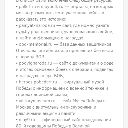
В список были включены следующие ресурсы:
• polkrf.ru и moypolk.ru — порталы, на которых
можно разместить фото участника войны и
рассказать его историю;
• pamyat-naroda.ru — сайт, где можно узнать
судьбу родственников, участвовавших в войне,
и найти информацию о наградах;
• obd-memorial.ru — база данных защитников
Отечества, погибших или пропавших без вести
в период ВОВ;
• podvignaroda.ru — сайт с документами о ходе
и итогах основных боевых операций, подвигах
и наградах солдат ВОВ;
• heroes.pobedarf.ru — виртуальный музей
Победы с информацией о военной технике и
городах воинской славы;
• victorymuseum.ru — сайт Музея Победы в
Москве с виртуальными экскурсиями и
различными акциями памяти;
• may9.ru — официальный сайт празднования
80-й годовщины Победы в Великой