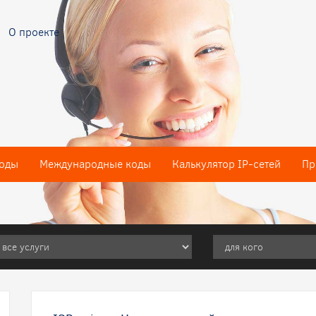
О проекте
оды
Международные коды
Калькулятор IP-сетей
Пр