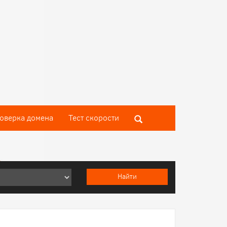
оверка домена
Тест скороcти