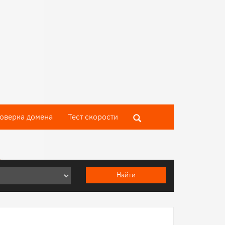
оверка домена
Тест скороcти