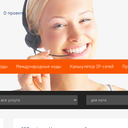
О проекте
оды
Международные коды
Калькулятор IP-сетей
Пр