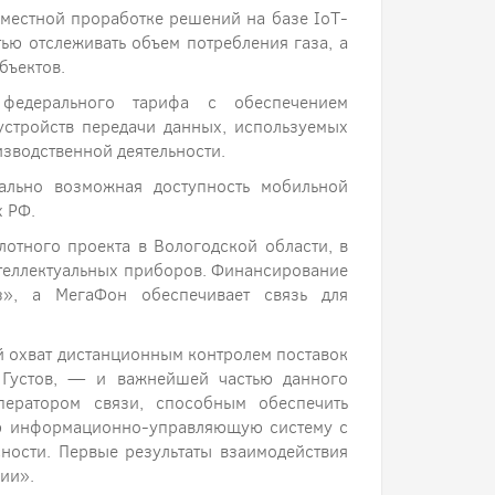
вместной проработке решений на базе IoT-
ью отслеживать объем потребления газа, а
бъектов.
федерального тарифа с обеспечением
устройств передачи данных, используемых
зводственной деятельности.
мально возможная доступность мобильной
х РФ.
отного проекта в Вологодской области, в
нтеллектуальных приборов. Финансирование
з», а МегаФон обеспечивает связь для
 охват дистанционным контролем поставок
 Густов, — и важнейшей частью данного
ператором связи, способным обеспечить
ю информационно-управляющую систему с
ности. Первые результаты взаимодействия
ии».