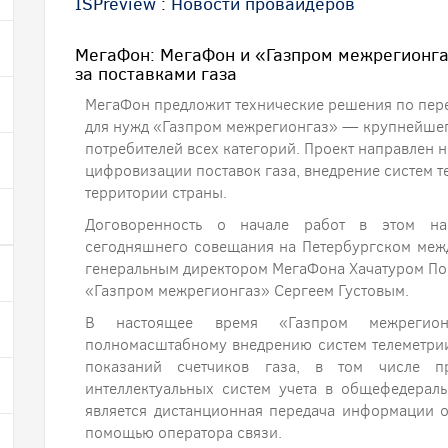
ISPreview
:
Новости провайдеров
МегаФон: МегаФон и «Газпром межрегионга
за поставками газа
МегаФон предложит технические решения по пер
для нужд «Газпром межрегионгаз» — крупнейшег
потребителей всех категорий. Проект направлен
цифровизации поставок газа, внедрение систем т
территории страны.
Договоренность о начале работ в этом на
сегодняшнего совещания на Петербургском ме
генеральным директором МегаФона Хачатуром П
«Газпром межрегионгаз» Сергеем Густовым.
В настоящее время «Газпром межрегион
полномасштабному внедрению систем телеметрии
показаний счетчиков газа, в том числе п
интеллектуальных систем учета в общефедерал
является дистанционная передача информации о
помощью оператора связи.