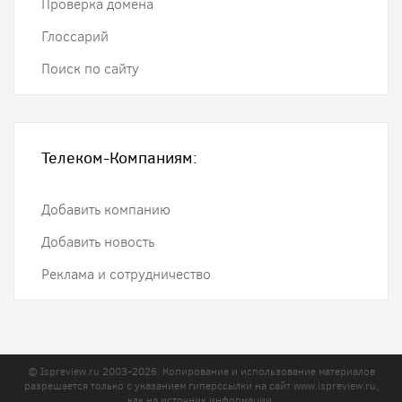
Проверка домена
Глоссарий
Поиск по сайту
Телеком-Компаниям:
Добавить компанию
Добавить новость
Реклама и сотрудничество
© Ispreview.ru 2003-2026. Копирование и использование материалов
разрешается только с указанием гиперссылки на сайт
www.ispreview.ru
,
как на источник информации.