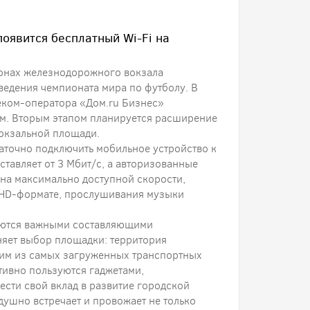
появится бесплатный Wi-Fi на
ронах железнодорожного вокзала
едения чемпионата мира по футболу. В
леком-оператора «Дом.ru Бизнес»
0 м. Вторым этапом планируется расширение
вокзальной площади.
таточно подключить мобильное устройство к
ставляет от 3 Мбит/c, а авторизованные
 на максимально доступной скорости,
 HD-формате, прослушивания музыки
ляются важными составляющими
няет выбор площадки: территория
ним из самых загруженных транспортных
ктивно пользуются гаджетами,
сти свой вклад в развитие городской
душно встречает и провожает не только