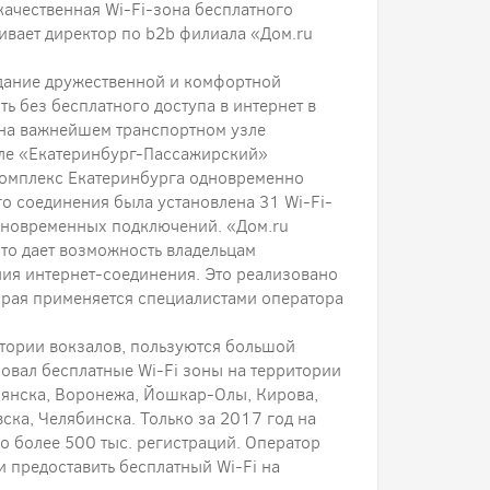
качественная Wi-Fi-зона бесплатного
кивает директор по b2b филиала «Дом.ru
здание дружественной и комфортной
ь без бесплатного доступа в интернет в
 на важнейшем транспортном узле
ле «Екатеринбург-Пассажирский»
комплекс Екатеринбурга одновременно
о соединения была установлена 31 Wi-Fi-
одновременных подключений. «Дом.ru
то дает возможность владельцам
ия интернет-соединения. Это реализовано
орая применяется специалистами оператора
итории вокзалов, пользуются большой
зовал бесплатные Wi-Fi зоны на территории
рянска, Воронежа, Йошкар-Олы, Кирова,
ска, Челябинска. Только за 2017 год на
о более 500 тыс. регистраций. Оператор
и предоставить бесплатный Wi-Fi на