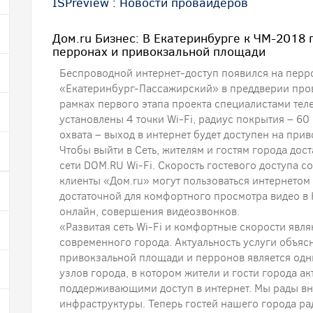
ISPreview
:
Новости провайдеров
Дом.ru Бизнес: В Екатеринбурге к ЧМ-2018 
перронах и привокзальной площади
Беспроводной интернет-доступ появился на пер
«Екатеринбург-Пассажирский» в преддверии пров
рамках первого этапа проекта специалистами те
установлены 4 точки Wi-Fi, радиус покрытия – 6
охвата – выход в интернет будет доступен на при
Чтобы выйти в Сеть, жителям и гостям города дос
сети DOM.RU Wi-Fi. Скорость гостевого доступа со
клиенты «Дом.ru» могут пользоваться интернетом
достаточной для комфортного просмотра видео в
онлайн, совершения видеозвонков.
«Развитая сеть Wi-Fi и комфортные скорости яв
современного города. Актуальность услуги объяс
привокзальной площади и перронов является од
узлов города, в котором жители и гости города а
поддерживающими доступ в интернет. Мы рады вне
инфраструктуры. Теперь гостей нашего города ра