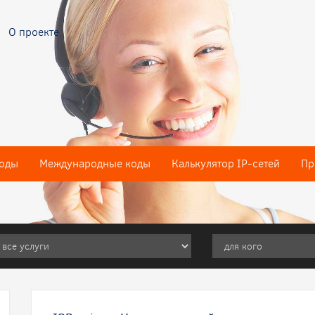
О проекте
оды
Международные коды
Калькулятор IP-сетей
Пр