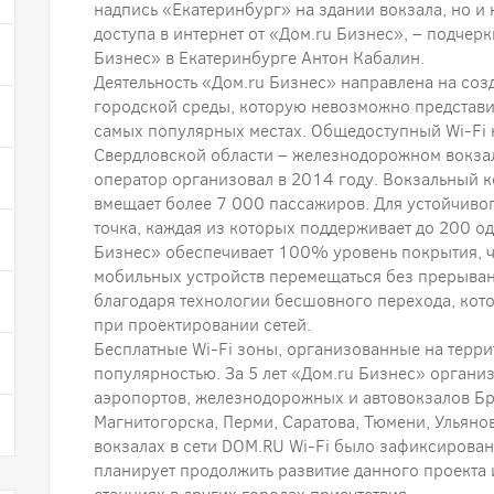
надпись «Екатеринбург» на здании вокзала, но и 
доступа в интернет от «Дом.ru Бизнес», – подчер
Бизнес» в Екатеринбурге Антон Кабалин.
Деятельность «Дом.ru Бизнес» направлена на со
городской среды, которую невозможно представит
самых популярных местах. Общедоступный Wi-Fi
Свердловской области – железнодорожном вокза
оператор организовал в 2014 году. Вокзальный 
вмещает более 7 000 пассажиров. Для устойчивог
точка, каждая из которых поддерживает до 200 
Бизнес» обеспечивает 100% уровень покрытия, ч
мобильных устройств перемещаться без прерыван
благодаря технологии бесшовного перехода, кот
при проектировании сетей.
Бесплатные Wi-Fi зоны, организованные на терр
популярностью. За 5 лет «Дом.ru Бизнес» органи
аэропортов, железнодорожных и автовокзалов Б
Магнитогорска, Перми, Саратова, Тюмени, Ульянов
вокзалах в сети DOM.RU Wi-Fi было зафиксирован
планирует продолжить развитие данного проекта 