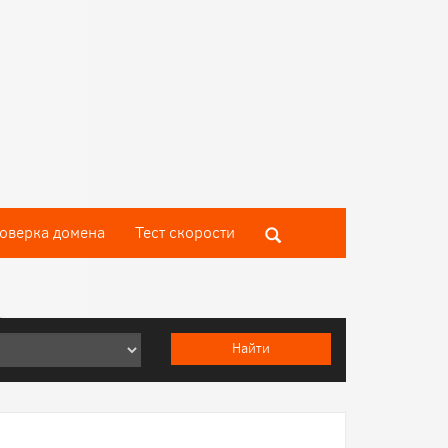
оверка домена
Тест скороcти