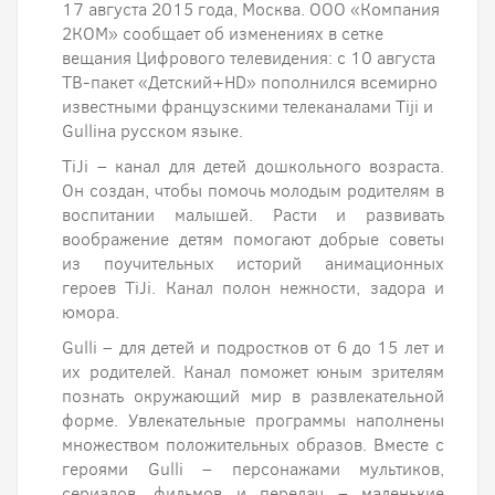
17 августа 2015 года, Москва. ООО «Компания
2КОМ» сообщает об изменениях в сетке
вещания Цифрового телевидения: с 10 августа
ТВ-пакет «Детский+HD» пополнился всемирно
известными французскими телеканалами Tiji и
Gulliна русском языке.
TiJi – канал для детей дошкольного возраста.
Он создан, чтобы помочь молодым родителям в
воспитании малышей. Расти и развивать
воображение детям помогают добрые советы
из поучительных историй анимационных
героев TiJi. Канал полон нежности, задора и
юмора.
Gulli – для детей и подростков от 6 до 15 лет и
их родителей. Канал поможет юным зрителям
познать окружающий мир в развлекательной
форме. Увлекательные программы наполнены
множеством положительных образов. Вместе с
героями Gulli – персонажами мультиков,
сериалов, фильмов и передач – маленькие