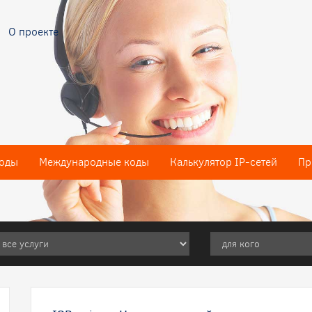
О проекте
оды
Международные коды
Калькулятор IP-сетей
Пр