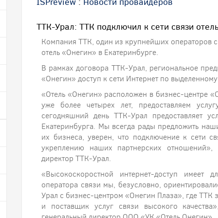
ISPreview
:
Новости провайдеров
ТТК-Урал: ТТК подключил к сети связи отел
Компания ТТК, один из крупнейших операторов св
отель «Онегин» в Екатеринбурге.
В рамках договора ТТК-Урал, региональное пре
«Онегин» доступ к сети Интернет по выделенному
«Отель «Онегин» расположен в бизнес-центре «
уже более четырех лет, предоставляем услу
сегодняшний день ТТК-Урал предоставляет ус
Екатеринбурга. Мы всегда рады предложить наш
их бизнеса, уверен, что подключение к сети с
укреплению наших партнерских отношений», 
директор ТТК-Урал.
«Высокоскоростной интернет-доступ имеет 
оператора связи мы, безусловно, ориентировал
Урал с бизнес-центром «Онегин Плаза», где ТТК 
и поставщик услуг связи высокого качества
генеральный директор ООО «УК «Отель Онегин».