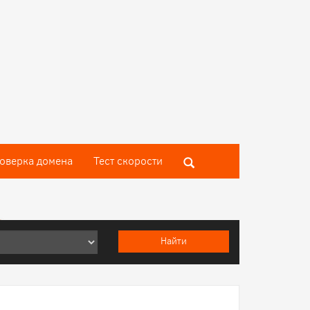
оверка домена
Тест скороcти