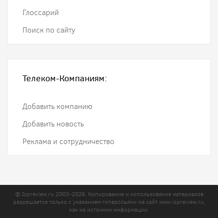
Глоссарий
Поиск по сайту
Телеком-Компаниям:
Добавить компанию
Добавить новость
Реклама и сотрудничество
© Ispreview.ru 2003-2026. Копирование и использование материалов
разрешается только с указанием гиперссылки на сайт
www.ispreview.ru
,
как на источник информации.