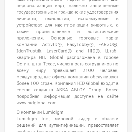
персонализации карт; надежно защищенные
государственные и гражданские удостоверения
личности; технологии, используемые в
устройствах для идентификации животных, а
также промышленные и логистические
приложения. Основные торговые марки
компании: ActivID®, EasyLobby®, FARGO®,
IdenTrust®, LaserCard® and HID®. Штаб-
квартира HID Global расположена в городе
Остин, штат Техас, численность сотрудников по
всему миру превышает 2100 человек,
международные офисы компании обслуживают
более 100 стран. Компания HID Global входит в
состав холдинга ASSA ABLOY Group. Более
подробная информация доступна на сайте
www.hidglobal.com.
О компании Lumidigm
Lumidigm Inc., мировой лидер в области
решений для аутентификации, предоставляет
удобные, безопасные и надежные продукты для