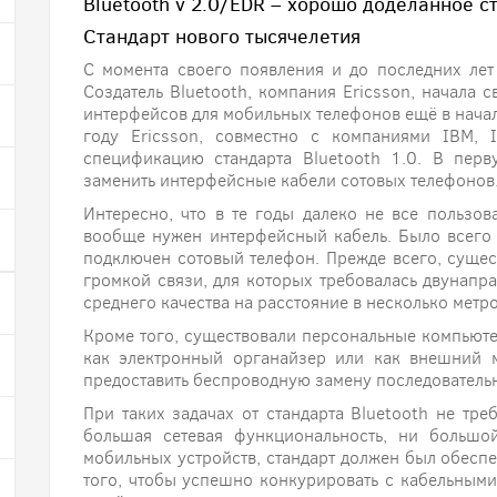
Bluetooth v 2.0/EDR – хорошо доделанное с
Стандарт нового тысячелетия
C момента своего появления и до последних лет 
Создатель Bluetooth, компания Ericsson, начала 
интерфейсов для мобильных телефонов ещё в начал
году Ericsson, совместно с компаниями IBM, I
спецификацию стандарта Bluetooth 1.0. В пер
заменить интерфейсные кабели сотовых телефонов
Интересно, что в те годы далеко не все пользов
вообще нужен интерфейсный кабель. Было всего д
подключен сотовый телефон. Прежде всего, сущес
громкой связи, для которых требовалась двунапр
среднего качества на расстояние в несколько метро
Кроме того, существовали персональные компьюте
как электронный органайзер или как внешний 
предоставить беспроводную замену последовательн
При таких задачах от стандарта Bluetooth не тре
большая сетевая функциональность, ни большо
мобильных устройств, стандарт должен был обеспе
того, чтобы успешно конкурировать с кабельными