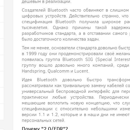
дешёвым в реализации.
Создателей Bluetooth часто обвиняют в слишко
цифровых устройств. Действительно странно, чт
спецификация Bluetooth получила широкое рас
тысячелетия. Однако причины такой задержк
разработчиков стандарта, а в отставании самого 
было достаточного количества задач.
Тем не менее, основатели стандарта довольно быст
в 1999 году они продемонстрировали своё желани
появилась группа Bluetooth SIG (Special Intere
группу вошло довольно много компаний, среди 
Handspring, Qualcomm и Lucent.
Идея Bluetooth довольно быстро трансфор
рассматривали как тривиальную замену кабелей со
универсальный беспроводной интерфейс для перс
практически любые устройства. Периодически
мешающие воплотить новую концепцию, что слу
спецификации с относительно небольшими изме
версии 1.1 и 1.2, которые и в наши дни не имею
персональных сетей.
Почему "2.0/EDR"?