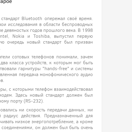
тарое
стандарт Bluetooth опережал своё время.
свои исследования в области беспроводных
е девяностых годов прошлого века. В 1998
ntel, Nokia и Toshiba, выпустил первую
вую очередь новый стандарт был призван
.
атели сотовых телефонов понимали, зачем
ва класса устройств, к которым мог быть
твовали гарнитуры "hands-free" и системы
авленная передача монофонического аудио
в.
ры, с которыми телефон взаимодействовал
модем. Здесь новый стандарт должен был
ому порту (RS-232).
бовались ни скорость передачи данных, ни
й радиус действия. Предназначенный для
чивать низкое энергопотребление, а кроме
 соединениями, он должен был быть очень