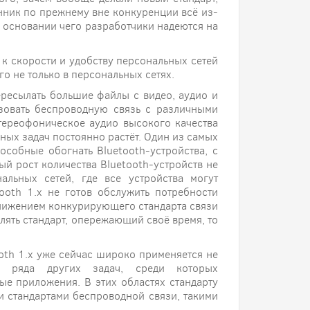
нник по прежнему вне конкуренции всё из-
а основании чего разработчики надеются на
к скорости и удобству персональных сетей
го не только в персональных сетях.
ересылать большие файлы с видео, аудио и
ьзовать беспроводную связь с различными
тереофоническое аудио высокого качества
ых задач постоянно растёт. Один из самых
собные обогнать Bluetooth-устройства, с
ый рост количества Bluetooth-устройств не
альных сетей, где все устройства могут
ooth 1.х не готов обслужить потребности
иближением конкурирующего стандарта связи
влять стандарт, опережающий своё время, то
tooth 1.х уже сейчас широко применяется не
 ряда других задач, среди которых
ые приложения. В этих областях стандарту
ми стандартами беспроводной связи, такими