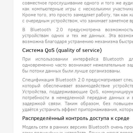
совместное прослушивание одного и того же ауди
как компьютерные игры с несколькими участник
Кроме того, это просто замедляет работу, так как 
с очередным устройством, что занимает заметное в
В Bluetooth 2.0 предусмотрена возможност
устройствам одних и тех же данных. Эта возможн
возможна благодаря устранению механизма быстры
Система QoS (quality of service)
При использовании интерфейса Bluetooth д
одновременно часто возникают нежелательные за
бы потоки данных были лучше организованы.
Спецификация Bluetooth 2.0 предусматривает специ
который обеспечивает взаимодействие устройс
Устройства, поддерживающие QoS, коммуницирую
потребности в немедленной передаче данных и 
задержкой связи. Таким образом, без повышен
удаётся устранить эффект притормаживания, котор
Распределённый контроль доступа к среде
Модель сети в ранних версиях Bluetooth очень прос
семи подчинённых устройств. Данные могут переда