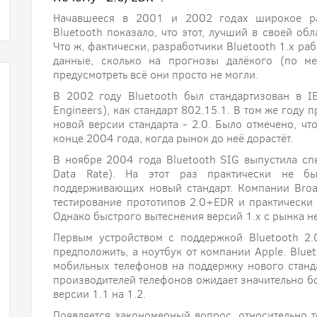
Начавшееся в 2001 и 2002 годах широкое ра
Bluetooth показало, что этот, лучший в своей обл
Что ж, фактически, разработчики Bluetooth 1.x ра
данные, сколько на прогнозы далёкого (по м
предусмотреть всё они просто не могли.
В 2002 году Bluetooth был стандартизован в IEEE
Engineers), как стандарт 802.15.1. В том же году
новой версии стандарта - 2.0. Было отмечено, ч
конце 2004 года, когда рынок до неё дорастёт.
В ноябре 2004 года Bluetooth SIG выпустила с
Data Rate). На этот раз практически не бы
поддерживающих новый стандарт. Компании Broa
тестирование прототипов 2.0+EDR и практически
Однако быстрого вытеснения версий 1.х с рынка не
Первым устройством с поддержкой Bluetooth 2
предположить, а ноутбук от компании Apple. Blue
мобильных телефонов на поддержку нового станда
производителей телефонов ожидает значительно бо
версии 1.1 на 1.2.
Появляется закономерный вопрос, относительно т