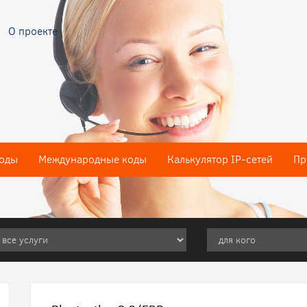
О проекте
оды
Международные коды
Калькулятор IP-сетей
Пр