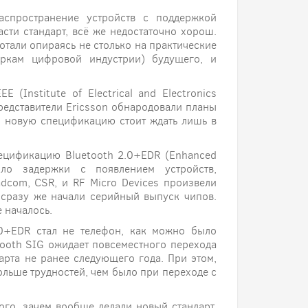
спространение устройств с поддержкой
асти стандарт, всё же недостаточно хорош.
ботали опираясь не столько на практические
еркам цифровой индустрии) будущего, и
 (Institute of Electrical and Electronics
 представители Ericsson обнародовали планы
то новую спецификацию стоит ждать лишь в
пецификацию Bluetooth 2.0+EDR (Enhanced
ло задержки с появлением устройств,
dcom, CSR, и RF Micro Devices произвели
 сразу же начали серийный выпуск чипов.
 началось.
.0+EDR стал не телефон, как можно было
tooth SIG ожидает повсеместного перехода
рта не ранее следующего года. При этом,
льше трудностей, чем было при переходе с
ого, зачем вообще делали новый стандарт,