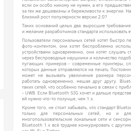
если он особо никому не нужен, а его предшестве
за тех же дешевизны и бережливости к энергии. Н
близкий рост популярности версии 2.0?
Таких оснований целых два: выросшие требования 
и желание разработчиков стандарта использовать е
Пользователи персональных сетей хотят быстро п
фото-контентом, они хотят беспроблемно испол
устройствами одновременно, они хотят слушать с
через беспроводные наушники и количество подобн
пугающих примеров - современные принтеры, спо
которых данные отправляются на печать. Постоянн
может не вызывать увеличения размера персон
работать одновременно, мешая друг другу. Bluet
таких сетей, что особенно печально в связи с пр
- UWB. Если Bluetooth SIG хочет и дальше предста
ей нужно что-то получше, чем 1.х.
Кроме того, не стоит забывать, что стандарт Blue
только для персональных сетей, но и для
многопользовательские локальные сети и сенсорн
Bluetooth 1.х всё труднее конкурировать с други
как Wi-Fi и Zigbee.