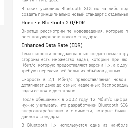
В таких условиях Bluetooth SIG могла либо по
создать принципиально новый стандарт с отдельн
Новое в Bluetooth 2.0/EDR
Вкратце рассмотрим те нововведения, которые 
рост популярности нового стандарта:
Enhanced Data Rate (EDR)
Тема скорости передачи данных создаёт немало тр
стороны есть множество задач, которым при лю
Кбит/с, которую предоставляют версии 1.х, а с др
требуют передачи всё больших объёмов данных.
Скорость в 2,1 Мбит/с предоставляемая новой
дотягивает даже до самых медленных беспроводны
задач её почти достаточно.
После обещанных в 2002 году 12 Мбит/с цифра 
нужно учитывать, что разработчики Bluetooth SI
энергопотреблению и стоимости, которые были
данного стандарта.
В Bluetooth 1.х используется одна из наибо