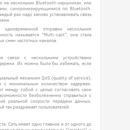
о на нескольких Bluetooth-наушниках, или
ами, синхронизирующимися по Bluetooth.
каждый раз надо заново устанавливать связь
ремя.
ь одновременной отправки нескольким
ость называется "Multi-cast", она стала
х смен частотных каналов.
ля связи с несколькими устройствами
держки. Их можно было бы избежать, если
альный механизм QoS (quality of service),
тв с минимальным количеством задержек.
т между собой с целью согласовать свои
возможности безболезненно справиться с
ия реальной скорости передачи данных,
ый так раздражает пользователей.
та. Сеть имеет одно главное и от одного до
ваться только между главным ("master") и