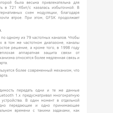
которой была весьма привлекательна для
ть в 721 Кбит/с казалась избыточной. В
ьтернативных схем модуляции, благодаря
почти втрое. При этом, GFSK продолжает
.
я по одному из 79 частотных каналов. Чтобы
их в том же частотном диапазоне, каналы
остое решение, а кроме того, в 1998 году
еплохая аппаратная защита связи от
анизма относятся более медленная связь и
рта.
льзуется более современный механизм, что
арта.
одимость передать одни и те же данные
luetooth 1.х предусматривал многократную
 устройства. В один момент в отдельной
о одно передающее и одно принимающее
еальном времени с такими задачами, как