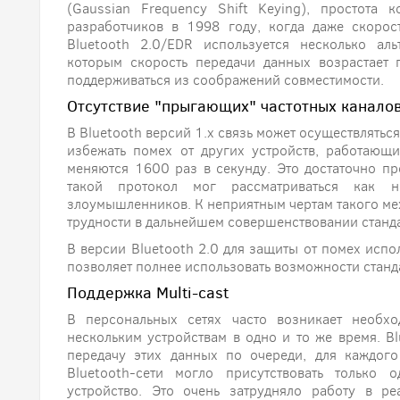
(Gaussian Frequency Shift Keying), простота 
разработчиков в 1998 году, когда даже скорос
Bluetooth 2.0/EDR используется несколько ал
которым скорость передачи данных возрастает 
поддерживаться из соображений совместимости.
Отсутствие "прыгающих" частотных каналов
В Bluetooth версий 1.х связь может осуществлятьс
избежать помех от других устройств, работающ
меняются 1600 раз в секунду. Это достаточно пр
такой протокол мог рассматриваться как н
злоумышленников. К неприятным чертам такого мех
трудности в дальнейшем совершенствовании станда
В версии Bluetooth 2.0 для защиты от помех испо
позволяет полнее использовать возможности станд
Поддержка Multi-cast
В персональных сетях часто возникает необх
нескольким устройствам в одно и то же время. B
передачу этих данных по очереди, для каждого
Bluetooth-сети могло присутствовать тольк
устройство. Это очень затрудняло работу в р