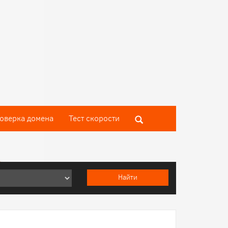
оверка домена
Тест скороcти