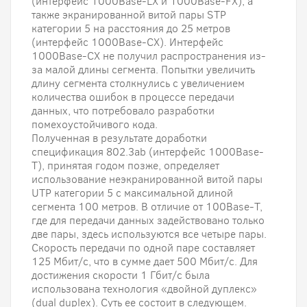
(интерфейс 1000Base-LX и 1000Base-FX), а
также экранированной витой пары STP
категории 5 на расстояния до 25 метров
(интерфейс 1000Base-CX). Интерфейс
1000Base-CX не получил распространения из-
за малой длины сегмента. Попытки увеличить
длину сегмента столкнулись с увеличением
количества ошибок в процессе передачи
данных, что потребовало разработки
помехоустойчивого кода.
Полученная в результате доработки
спецификация 802.3ab (интерфейс 1000Base-
T), принятая годом позже, определяет
использование неэкранированной витой пары
UTP категории 5 с максимальной длиной
сегмента 100 метров. В отличие от 100Base-T,
где для передачи данных задействовано только
две пары, здесь используются все четыре пары.
Скорость передачи по одной паре составляет
125 Мбит/с, что в сумме дает 500 Мбит/с. Для
достижения скорости 1 Гбит/с была
использована технология «двойной дуплекс»
(dual duplex). Суть ее состоит в следующем.