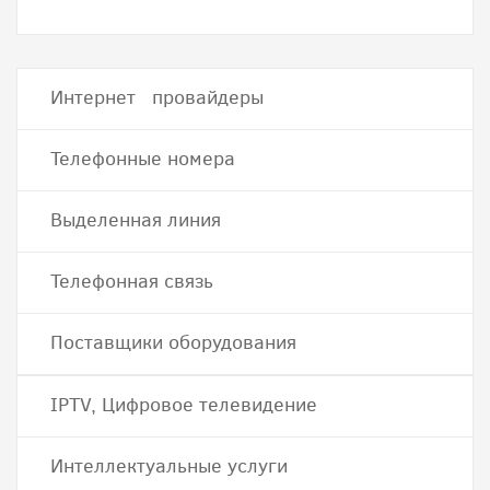
Интернет провайдеры
Телефонные номера
Выделенная линия
Телефонная связь
Поставщики оборудования
IPTV, Цифровое телевидение
Интеллектуальные услуги