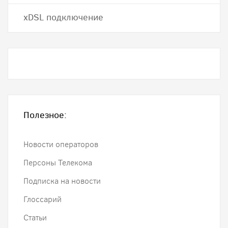
хDSL подключение
Полезное:
Новости операторов
Персоны Телекома
Подписка на новости
Глоссарий
Статьи