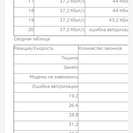
17
37,2 Кбит/с
44 Кбит/
18
37,2 Кбит/с
44 Кбит/
19
37,2 Кбит/с
45,2 Кбит/
20
37,2 Кбит/с
ошибка авторизаци
Сводная таблица:
Реакция/Скорость
Количество звонков
Тишина
Занято
Модемы не завязались
Ошибка авторизации
19,2
26,4
28,8
31,2
1