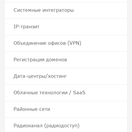
Системные интеграторы
IP-транзит
Объединение офисов (VPN)
Регистрация доменов
Дата-центры/хостинг
Облачные технологии / SaaS
Районные сети
Радиоканал (радиодоступ)