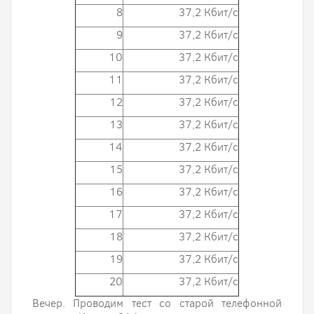
8
37,2 Кбит/с
9
37,2 Кбит/с
10
37,2 Кбит/с
11
37,2 Кбит/с
12
37,2 Кбит/с
13
37,2 Кбит/с
14
37,2 Кбит/с
15
37,2 Кбит/с
16
37,2 Кбит/с
17
37,2 Кбит/с
18
37,2 Кбит/с
19
37,2 Кбит/с
20
37,2 Кбит/с
Вечер. Проводим тест со старой телефонной