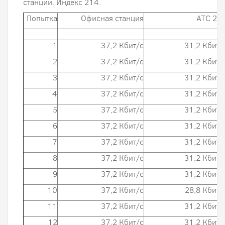
станции. Индекс 214.
Попытка
Офисная станция
АТС 21
1
37,2 Кбит/с
31,2 Кбит/
2
37,2 Кбит/с
31,2 Кбит/
3
37,2 Кбит/с
31,2 Кбит/
4
37,2 Кбит/с
31,2 Кбит/
5
37,2 Кбит/с
31,2 Кбит/
6
37,2 Кбит/с
31,2 Кбит/
7
37,2 Кбит/с
31,2 Кбит/
8
37,2 Кбит/с
31,2 Кбит/
9
37,2 Кбит/с
31,2 Кбит/
10
37,2 Кбит/с
28,8 Кбит/
11
37,2 Кбит/с
31,2 Кбит/
12
37,2 Кбит/с
31,2 Кбит/