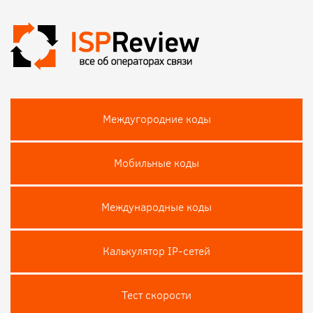
Междугородние коды
Мобильные коды
Международные коды
Калькулятор IP-сетей
Тест скороcти