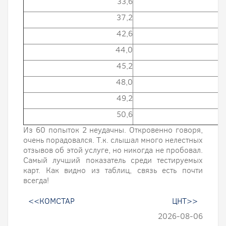
33,6
37,2
2
42,6
44,0
45,2
48,0
49,2
50,6
Из 60 попыток 2 неудачны. Откровенно говоря,
очень порадовался. Т.к. слышал много нелестных
отзывов об этой услуге, но никогда не пробовал.
Самый лучший показатель среди тестируемых
карт. Как видно из таблиц, связь есть почти
всегда!
<<КОМСТАР
ЦНТ>>
2026-08-06